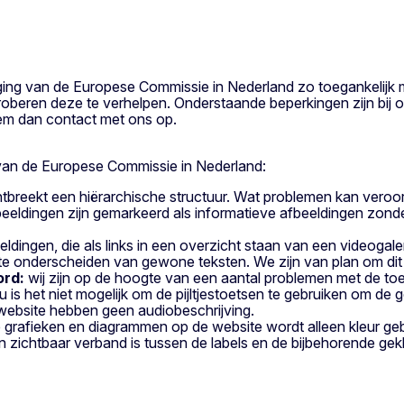
ng van de Europese Commissie in Nederland zo toegankelijk m
 proberen deze te verhelpen. Onderstaande beperkingen zijn bij
neem dan contact met ons op.
van de Europese Commissie in Nederland:
breekt een hiërarchische structuur. Wat problemen kan veroo
ldingen zijn gemarkeerd als informatieve afbeeldingen zonder a
eldingen, die als links in een overzicht staan van een videogaler
ueel te onderscheiden van gewone teksten. We zijn van plan om dit
ord:
wij zijn op de hoogte van een aantal problemen met de to
enu is het niet mogelijk om de pijltjestoetsen te gebruiken om de 
ebsite hebben geen audiobeschrijving.
 grafieken en diagrammen op de website wordt alleen kleur geb
 zichtbaar verband is tussen de labels en de bijbehorende gekl