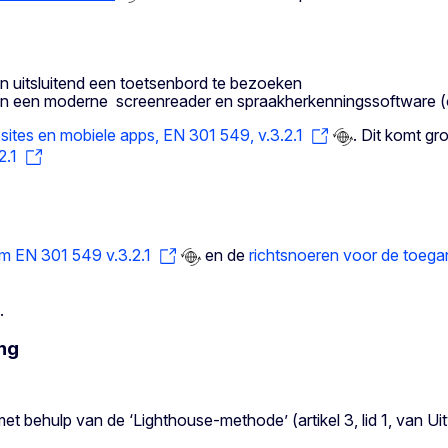
n uitsluitend een toetsenbord te bezoeken
van een moderne screenreader en spraakherkenningssoftware (
ites en mobiele apps, EN 301 549, v.3.2.1
. Dit komt g
2.1
m EN 301 549 v.3.2.1
en de
richtsnoeren voor de toeg
.
ing
et behulp van de ‘Lighthouse-methode’ (artikel 3, lid 1, van U