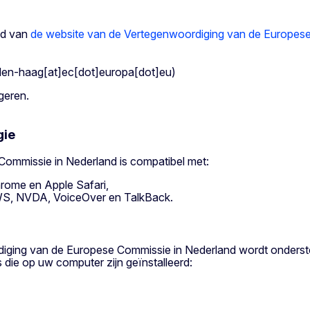
id van
de website van de Vertegenwoordiging van de Europese
en-haag[at]ec[dot]europa[dot]eu)
geren.
gie
ommissie in Nederland is compatibel met:
rome en Apple Safari,
AWS, NVDA, VoiceOver en TalkBack.
diging van de Europese Commissie in Nederland wordt onderst
die op uw computer zijn geïnstalleerd: