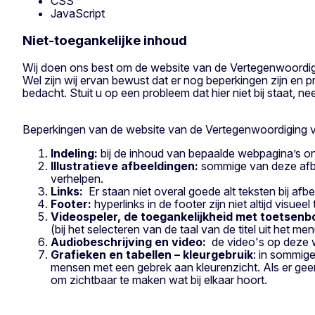
CSS
JavaScript
Niet-toegankelijke inhoud
Wij doen ons best om de website van de Vertegenwoordigi
Wel zijn wij ervan bewust dat er nog beperkingen zijn en
bedacht. Stuit u op een probleem dat hier niet bij staat, 
Beperkingen van de website van de Vertegenwoordiging 
Indeling:
bij
de inhoud van bepaalde webpagina’s ont
Illustratieve afbeeldingen:
sommige van deze afbee
verhelpen.
Links:
Er staan niet overal goede alt teksten bij afbe
Footer:
hyperlinks in de footer zijn niet altijd vis
Videospeler, de toegankelijkheid met toetsenb
(bij het selecteren van de taal van de titel uit het m
Audiobeschrijving en video:
de video's op deze w
Grafieken en tabellen – kleurgebruik
: in sommige
mensen met een gebrek aan kleurenzicht. Als er geen
om zichtbaar te maken wat bij elkaar hoort.