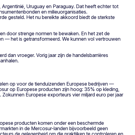
 Argentinië, Uruguay en Paraguay. Dat heeft echter tot
onsumentenbonden en milieuorganisaties.
de gesteld. Het nu bereikte akkoord biedt de sterkste
n door strenge normen te bewaken. En het zet de
leden — het is getransformeerd. We kunnen vol vertrouwen
 dan vroeger. Vorig jaar zijn de handelsbarrières
aanhalen.
elen op voor de tienduizenden Europese bedrijven —
cosur op Europese producten zijn hoog: 35% op kleding,
 Zokunnen Europese exporteurs vier miljard euro per jaar
Europese producten komen onder een beschermde
permarkten in de Mercosur-landen bijvoorbeeld geen
teurs de gelegenheid om die praktijken te controleren en