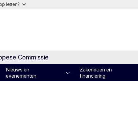
op letten?
ropese Commissie
Nieuws en
Zakendoen en
evenementen
financiering