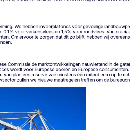
erming. We hebben invoerplafonds voor gevoelige landbouwpro
: 0,1% voor varkensvlees en 1,5% voor rundvlees. Van cruciaa
n. Om ervoor te zorgen dat dit zo blijft, hebben wij overeen
landen.
ese Commissie de marktontwikkelingen nauwlettend in de gaten
cces wordt voor Europese boeren en Europese consumenten. V
e van plan een reserve van minstens één miljard euro op te ric
sector zullen we nieuwe maatregelen treffen om de bureaucrat