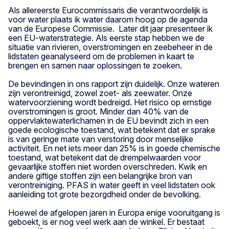
Als allereerste Eurocommissaris die verantwoordelijk is
voor water plaats ik water daarom hoog op de agenda
van de Europese Commissie. Later dit jaar presenteer ik
een EU-waterstrategie. Als eerste stap hebben we de
situatie van rivieren, overstromingen en zeebeheer in de
lidstaten geanalyseerd om de problemen in kaart te
brengen en samen naar oplossingen te zoeken.
De bevindingen in ons rapport zijn duidelijk. Onze wateren
zijn verontreinigd, zowel zoet- als zeewater. Onze
watervoorziening wordt bedreigd. Het risico op ernstige
overstromingen is groot. Minder dan 40% van de
oppervlaktewaterlichamen in de EU bevindt zich in een
goede ecologische toestand, wat betekent dat er sprake
is van geringe mate van verstoring door menselijke
activiteit. En net iets meer dan 25% is in goede chemische
toestand, wat betekent dat de drempelwaarden voor
gevaarlijke stoffen niet worden overschreden. Kwik en
andere giftige stoffen zijn een belangrijke bron van
verontreiniging. PFAS in water geeft in veel lidstaten ook
aanleiding tot grote bezorgdheid onder de bevolking.
Hoewel de afgelopen jaren in Europa enige vooruitgang is
geboekt, is er nog veel werk aan de winkel. Er bestaat