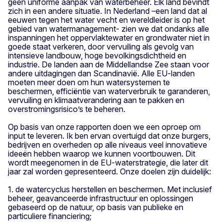
geen uniforme aanpak van waterbeheer. Elk land bevindt
zich in een andere situatie. In Nederland –een land dat al
eeuwen tegen het water vecht en wereldleider is op het
gebied van watermanagement- zien we dat ondanks alle
inspanningen het oppervlaktewater en grondwater niet in
goede staat verkeren, door vervuiling als gevolg van
intensieve landbouw, hoge bevolkingsdichtheid en
industrie. De landen aan de Middellandse Zee staan voor
andere uitdagingen dan Scandinavië. Alle EU-landen
moeten meer doen om hun watersystemen te
beschermen, efficiëntie van waterverbruik te garanderen,
vervuiling en klimaatverandering aan te pakken en
overstromingsrisico’s te beheren.
Op basis van onze rapporten doen we een oproep om
input te leveren. Ik ben ervan overtuigd dat onze burgers,
bedrijven en overheden op alle niveaus veel innovatieve
ideeën hebben waarop we kunnen voortbouwen. Dit
wordt meegenomen in de EU-waterstrategie, die later dit
jaar zal worden gepresenteerd. Onze doelen zijn duidelijk:
1. de watercyclus herstellen en beschermen. Met inclusief
beheer, geavanceerde infrastructuur en oplossingen
gebaseerd op de natuur, op basis van publieke en
particuliere financiering;