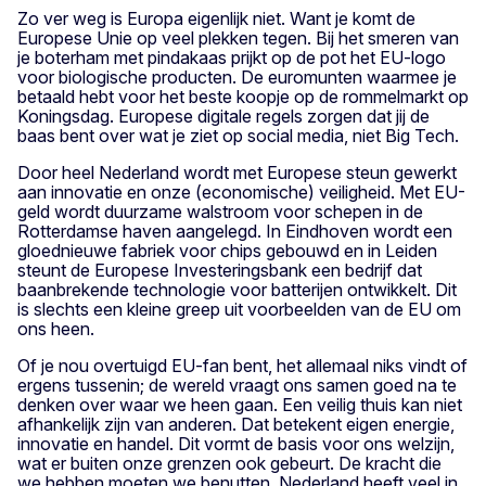
Zo ver weg is Europa eigenlijk niet. Want je komt de
Europese Unie op veel plekken tegen. Bij het smeren van
je boterham met pindakaas prijkt op de pot het EU-logo
voor biologische producten. De euromunten waarmee je
betaald hebt voor het beste koopje op de rommelmarkt op
Koningsdag. Europese digitale regels zorgen dat jij de
baas bent over wat je ziet op social media, niet Big Tech.
Door heel Nederland wordt met Europese steun gewerkt
aan innovatie en onze (economische) veiligheid. Met EU-
geld wordt duurzame walstroom voor schepen in de
Rotterdamse haven aangelegd. In Eindhoven wordt een
gloednieuwe fabriek voor chips gebouwd en in Leiden
steunt de Europese Investeringsbank een bedrijf dat
baanbrekende technologie voor batterijen ontwikkelt. Dit
is slechts een kleine greep uit voorbeelden van de EU om
ons heen.
Of je nou overtuigd EU-fan bent, het allemaal niks vindt of
ergens tussenin; de wereld vraagt ons samen goed na te
denken over waar we heen gaan. Een veilig thuis kan niet
afhankelijk zijn van anderen. Dat betekent eigen energie,
innovatie en handel. Dit vormt de basis voor ons welzijn,
wat er buiten onze grenzen ook gebeurt. De kracht die
we hebben moeten we benutten. Nederland heeft veel in