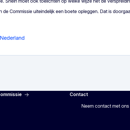
tie. Shein moet ook toelichten op welke wijze het de verspreidi
 kan de Commissie uiteindelijk een boete opleggen. Dat is door
 Nederland
Commissie
Contact
Neem contact met ons