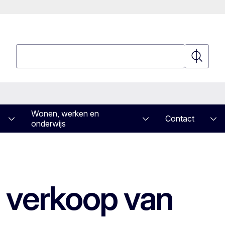
Zoeken
Zoeken
Wonen, werken en
Contact
onderwijs
e verkoop van