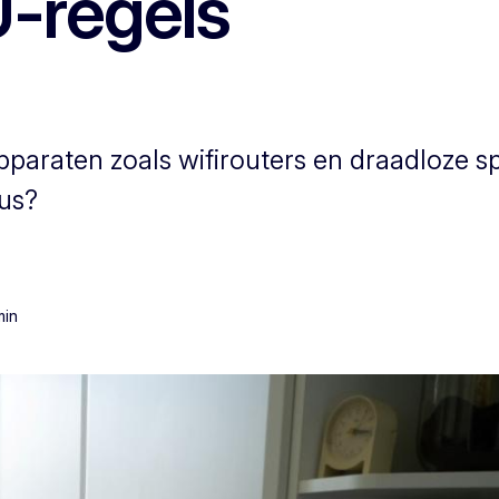
-regels
 apparaten zoals wifirouters en draadloze 
dus?
min