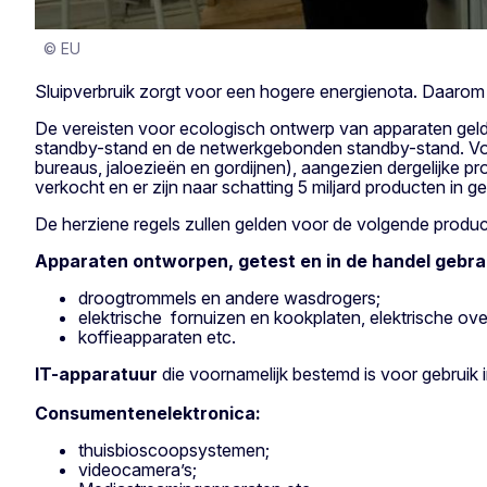
© EU
Sluipverbruik zorgt voor een hogere energienota. Daarom g
De vereisten voor ecologisch ontwerp van apparaten gelde
standby-stand en de netwerkgebonden standby-stand. Voo
bureaus, jaloezieën en gordijnen), aangezien dergelijke 
verkocht en er zijn naar schatting 5 miljard producten in ge
De herziene regels zullen gelden voor de volgende produc
Apparaten ontworpen, getest en in de handel gebrac
droogtrommels en andere wasdrogers;
elektrische fornuizen en kookplaten, elektrische ov
koffieapparaten etc.
IT-apparatuur
die voornamelijk bestemd is voor gebruik 
Consumentenelektronica:
thuisbioscoopsystemen;
videocamera’s;