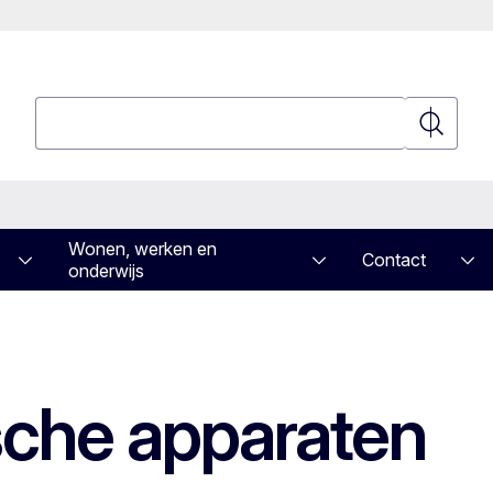
Zoeken
Zoeken
Wonen, werken en
Contact
onderwijs
ische apparaten