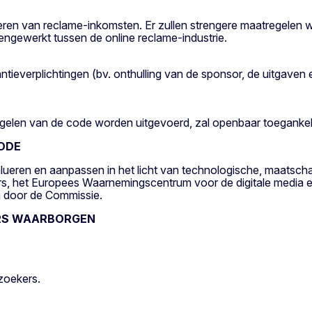
iteren van reclame-inkomsten. Er zullen strengere maatregel
engewerkt tussen de online reclame-industrie.
ntieverplichtingen (bv. onthulling van de sponsor, de uitgaven 
elen van de code worden uitgevoerd, zal openbaar toegankelij
ODE
lueren en aanpassen in het licht van technologische, maatscha
s, het Europees Waarnemingscentrum voor de digitale media e
n door de Commissie.
RS WAARBORGEN
zoekers.