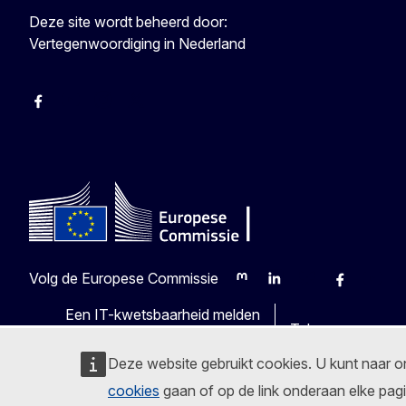
Deze site wordt beheerd door:
Vertegenwoordiging in Nederland
Facebook
Youtube
Instagram
X
Volg de Europese Commissie
Mastodon
LinkedIn
Bluesky
Facebook
Youtu
O
Een IT-kwetsbaarheid melden
Talen op onze we
Deze website gebruikt cookies. U kunt naar 
cookies
gaan of op de link onderaan elke pagi