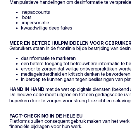
Manipulatieve handelingen om desinformatie te verspreid
nepaccounts
bots
impersonatie
kwaadwillige deep fakes
MEER EN BETERE HULPMIDDELEN VOOR GEBRUIKE
Gebruikers staan in de frontlinie bij de bestrijding van de
desinformatie te markeren
een betere toegang tot betrouwbare informatie te b
ervoor te zorgen dat veilige ontwerppraktijken wor
mediageletterdheid en kritisch denken te bevorderen
in beroep te kunnen gaan tegen beslissingen van p
HAND IN HAND
met de wet op digitale diensten (bekend
De nieuwe code moet uitgroeien tot een gedragscode i.v
beperken door te zorgen voor streng toezicht en naleving
FACT-CHECKING IN DE HELE EU
Platforms zullen consequent gebruik maken van het werk va
financiële bijdragen voor hun werk.