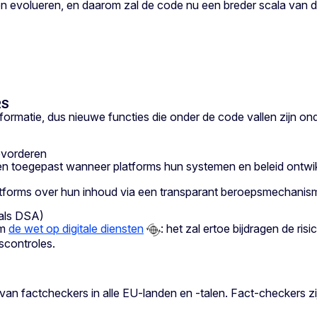
en evolueren, en daarom zal de code nu een breder scala van d
RS
sinformatie, dus nieuwe functies die onder de code vallen zijn o
evorderen
den toegepast wanneer platforms hun systemen en beleid ontwi
latforms over hun inhoud via een transparant beroepsmechanis
 als DSA)
.m
de wet op digitale diensten
: het zal ertoe bijdragen de ri
scontroles.
n factcheckers in alle EU-landen en -talen. Fact-checkers zij