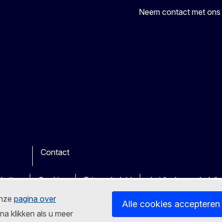
Neem contact met ons
Contact
be
ther
bsites
Cookies
Privacybeleid
Juridische mededeli
onze
pagina over
Alle cookies accepteren
na klikken als u meer