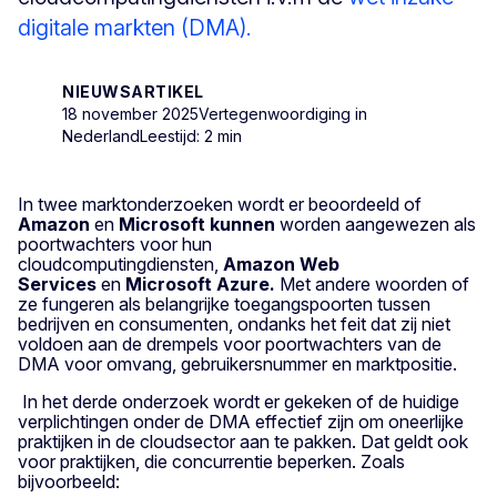
digitale markten (DMA).
NIEUWSARTIKEL
18 november 2025
Vertegenwoordiging in
Nederland
Leestijd: 2 min
In twee marktonderzoeken wordt er beoordeeld of
Amazon
en
Microsoft kunnen
worden aangewezen als
poortwachters voor hun
cloudcomputingdiensten,
Amazon
Web
Services
en
Microsoft
Azure.
Met andere woorden
of
ze fungeren als belangrijke toegangspoorten tussen
bedrijven en consumenten, ondanks het feit dat zij niet
voldoen aan de drempels voor poortwachters van de
DMA voor omvang, gebruikersnummer en marktpositie.
In het derde onderzoek wordt er gekeken of de huidige
verplichtingen onder de DMA effectief zijn om oneerlijke
praktijken in de cloudsector aan te pakken. Dat geldt ook
voor praktijken, die concurrentie beperken. Zoals
bijvoorbeeld: