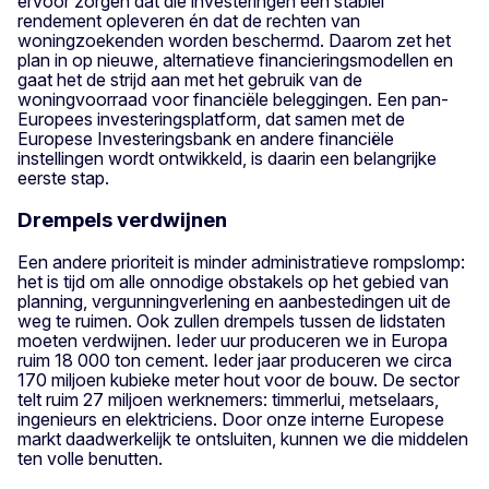
ervoor zorgen dat die investeringen een stabiel
rendement opleveren én dat de rechten van
woningzoekenden worden beschermd. Daarom zet het
plan in op nieuwe, alternatieve financieringsmodellen en
gaat het de strijd aan met het gebruik van de
woningvoorraad voor financiële beleggingen. Een pan-
Europees investeringsplatform, dat samen met de
Europese Investeringsbank en andere financiële
instellingen wordt ontwikkeld, is daarin een belangrijke
eerste stap.
Drempels verdwijnen
Een andere prioriteit is minder administratieve rompslomp:
het is tijd om alle onnodige obstakels op het gebied van
planning, vergunningverlening en aanbestedingen uit de
weg te ruimen. Ook zullen drempels tussen de lidstaten
moeten verdwijnen. Ieder uur produceren we in Europa
ruim 18 000 ton cement. Ieder jaar produceren we circa
170 miljoen kubieke meter hout voor de bouw. De sector
telt ruim 27 miljoen werknemers: timmerlui, metselaars,
ingenieurs en elektriciens. Door onze interne Europese
markt daadwerkelijk te ontsluiten, kunnen we die middelen
ten volle benutten.